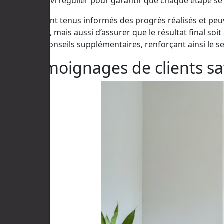
assure un suivi régulier pour garantir que chaque étape 
Les clients sont tenus informés des progrès réalisés et pe
malentendus, mais aussi d’assurer que le résultat final soi
fournir des conseils supplémentaires, renforçant ainsi l
Les témoignages de clients sat