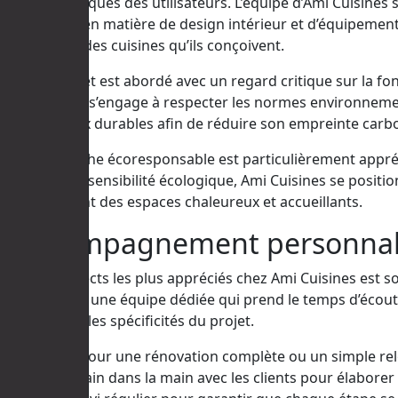
besoins pratiques des utilisateurs. L’équipe d’Ami Cuisine
innovations en matière de design intérieur et d’équipement
l’ergonomie des cuisines qu’ils conçoivent.
Chaque projet est abordé avec un regard critique sur la fon
Ami Cuisines s’engage à respecter les normes environnement
les matériaux durables afin de réduire son empreinte carbo
Cette approche écoresponsable est particulièrement appré
technique et sensibilité écologique, Ami Cuisines se posi
tout en créant des espaces chaleureux et accueillants.
L’accompagnement personnali
L’un des aspects les plus appréciés chez Ami Cuisines est
accueillis par une équipe dédiée qui prend le temps d’écout
comprendre les spécificités du projet.
Que ce soit pour une rénovation complète ou un simple reloo
travaillent main dans la main avec les clients pour élaborer