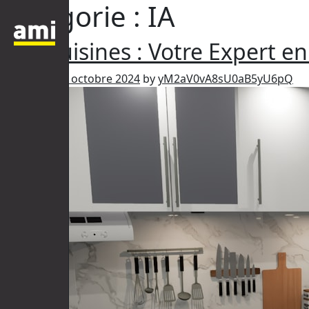
Catégorie :
IA
Ami Cuisines : Votre Expert 
Posted on
25 octobre 2024
by
yM2aV0vA8sU0aB5yU6pQ