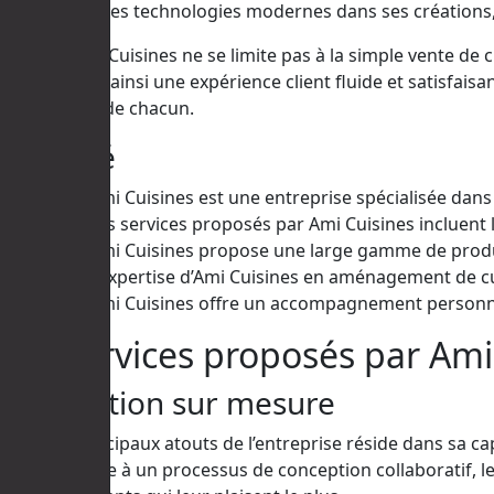
durables et des technologies modernes dans ses créations, 
De plus, Ami Cuisines ne se limite pas à la simple vente 
garantissant ainsi une expérience client fluide et satisfai
aux besoins de chacun.
Résumé
Ami Cuisines est une entreprise spécialisée dan
Les services proposés par Ami Cuisines incluent la
Ami Cuisines propose une large gamme de produit
L’expertise d’Ami Cuisines en aménagement de cui
Ami Cuisines offre un accompagnement personnali
Les services proposés par Ami
Conception sur mesure
L’un des principaux atouts de l’entreprise réside dans sa 
espace. Grâce à un processus de conception collaboratif, les