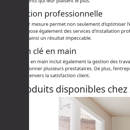
les agencements qui leur plaisent le plus.
Installation professionnelle
Ce service sur mesure permet non seulement d’optimiser l’e
Cuisines propose également des services d’installation profe
garantissant ainsi un résultat impeccable.
Solution clé en main
Ce service clé en main inclut également la gestion des trava
avoir à coordonner plusieurs prestataires. De plus, l’entrep
engagement envers la satisfaction client.
Les produits disponibles chez