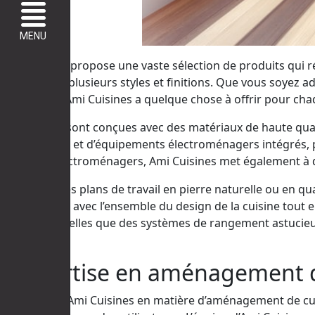
MENU
Ami Cuisines propose une vaste sélection de produits qui ré
déclinent en plusieurs styles et finitions. Que vous soyez 
chaleureux, Ami Cuisines a quelque chose à offrir pour cha
Les cuisines sont conçues avec des matériaux de haute qual
d’accessoires et d’équipements électroménagers intégrés, 
appareils électroménagers, Ami Cuisines met également à d
Cela inclut des plans de travail en pierre naturelle ou en
s’harmoniser avec l’ensemble du design de la cuisine tout 
innovantes, telles que des systèmes de rangement astucieux 
belle.
L’expertise en aménagement d
L’expertise d’Ami Cuisines en matière d’aménagement de c