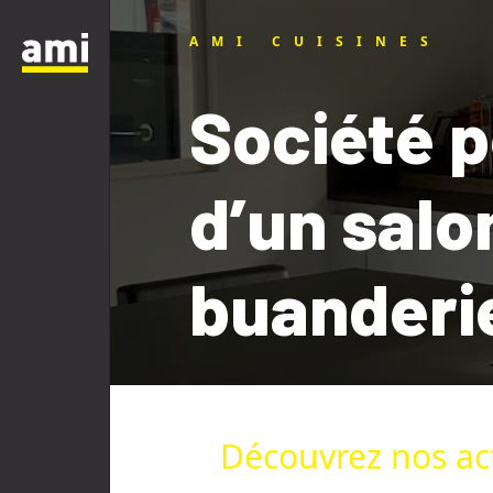
AMI CUISINES
Société 
d’un salo
buanderi
Découvrez nos act