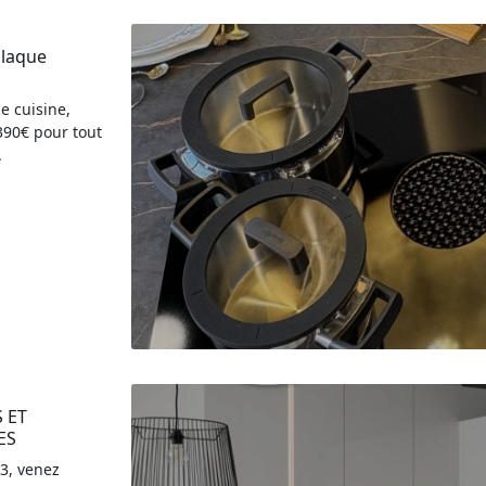
laque 
e cuisine,
390€ pour tout
.
ET 
ES
3, venez