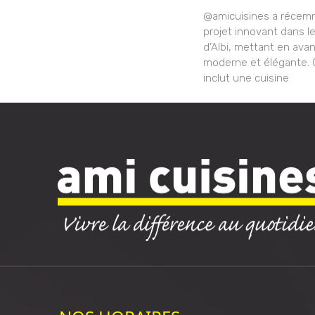
@amicuisines a récem
projet innovant dans le
d’Albi, mettant en ava
moderne et élégante. C
inclut une cuisine