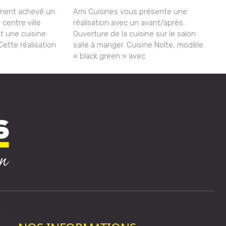
ment achevé un
Ami Cuisines vous présente une
 centre ville
réalisation avec un avant/après.
nt une cuisine
Ouverture de la cuisine sur le salon
ette réalisation
salle à manger. Cuisine Nolte, modèle
« black green » avec