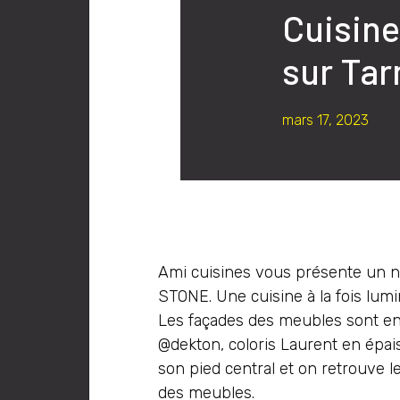
Cuisin
sur Tar
mars 17, 2023
Ami cuisines vous présente un no
STONE. Une cuisine à la fois lum
Les façades des meubles sont en s
@dekton, coloris Laurent en épai
son pied central et on retrouve l
des meubles.