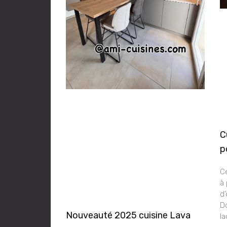
C
p
C
à 
d
Do
Nouveauté 2025 cuisine Lava
l