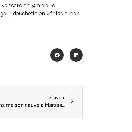
vaisselle en @miele, le
igeur douchette en véritable inox
Suivant
réalisation d’une cuisine dans maison neuve à Marssac sur Tarn