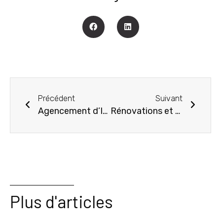
Précédent
Suivant
Agencement d’Intérieur à Gaillac : Les Tendances et Inspirations pour Embellir Votre Maison
Rénovations et Réalisations : Découvrez les Projets d’Excellence Signés Ami Cuisines à Albi
Plus d'articles