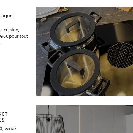
laque 
e cuisine,
390€ pour tout
.
ET 
ES
3, venez