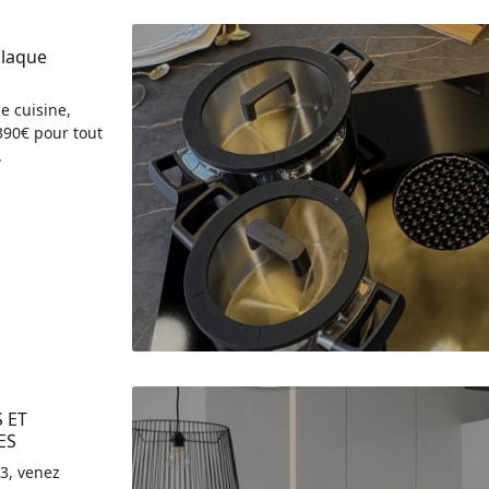
laque 
e cuisine,
390€ pour tout
.
ET 
ES
3, venez